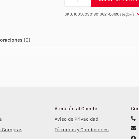
piel
sintética
PVC
SKU:
1005003018010621-Q619
Categoría:
M
EL619
cantidad
loraciones (0)
Atención al Cliente
Con
a
Aviso de Privacidad
de Compras
Términos y Condiciones