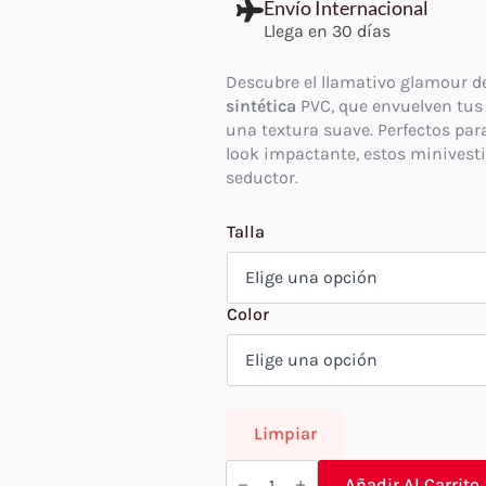
price
price
Envío Internacional
Llega en 30 días
was:
is:
$444.
$246.
Descubre el llamativo glamour d
sintética
PVC, que envuelven tus 
una textura suave. Perfectos par
look impactante, estos minivesti
seductor.
Talla
Color
Limpiar
Minivestido
de
Añadir Al Carrito