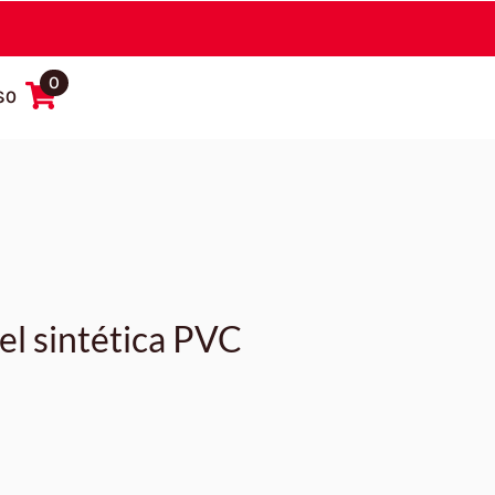
0
$
0
el sintética PVC