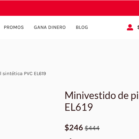
PROMOS
GANA DINERO
BLOG
l sintética PVC EL619
Minivestido de pi
EL619
$
246
$
444
Original
Current