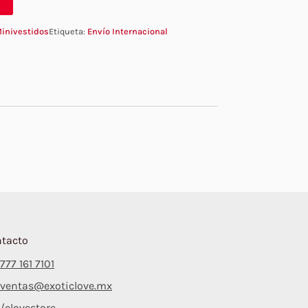
inivestidos
Etiqueta:
Envío Internacional
tacto
777 161 7101
ventas@exoticlove.mx
/elovestore