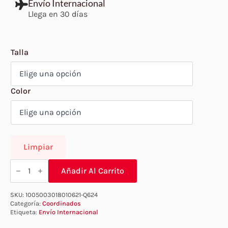
price
price
Envío Internacional
Llega en 30 días
was:
is:
$439.
$243.
Talla
Color
Limpiar
Coordinado
de
Añadir Al Carrito
piel
sintética
PVC
SKU:
1005003018010621-Q624
EL624
Categoría:
Coordinados
cantidad
Etiqueta:
Envío Internacional