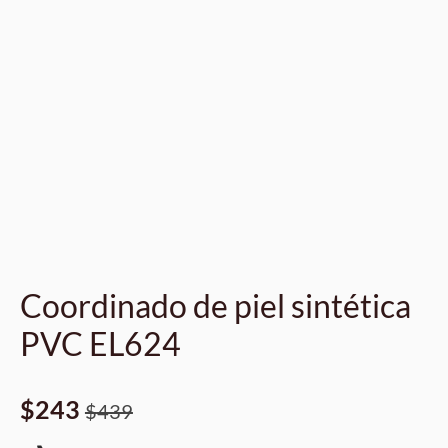
Coordinado de piel sintética
PVC EL624
$
243
$
439
Original
Current