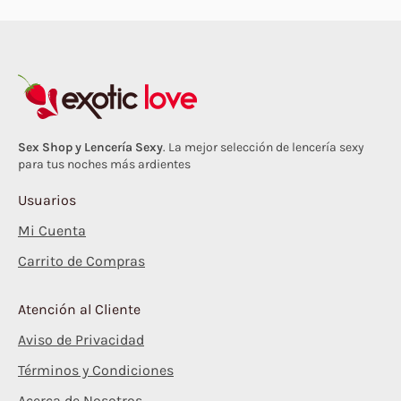
pueden
pueden
elegir
elegir
en
en
la
la
página
página
de
de
producto
producto
Sex Shop y Lencería Sexy
. La mejor selección de lencería sexy
para tus noches más ardientes
Usuarios
Mi Cuenta
Carrito de Compras
Atención al Cliente
Aviso de Privacidad
Términos y Condiciones
Acerca de Nosotros