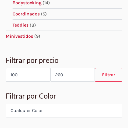
Bodystocking
(14)
Coordinados
(5)
Teddies
(8)
Minivestidos
(9)
Filtrar por precio
Precio
Precio
mínimo
máximo
Filtrar
Filtrar por Color