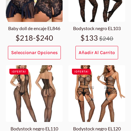
Baby doll de encaje EL846
Bodystock negro EL103
$
218
-
$
240
$
133
$
240
Rango
Original
Current
Este
de
price
price
Seleccionar Opciones
Añadir Al Carrito
producto
precios:
was:
is:
tiene
desde
$240.
$133.
múltiples
¡OFERTA!
¡OFERTA!
variantes.
$218
Las
hasta
opciones
$240
se
pueden
elegir
en
la
página
Bodystock negro EL110
Bodystock negro EL120