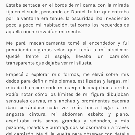
Estaba sentada en el borde de mi cama, con la mirada
fija en el suelo, pensando en Daniel. La luz que entraba
por la ventana era tenue, la oscuridad iba invadiendo
poco a poco mi habitación, tal como los recuerdos de
aquella noche invadían mi mente.
Me paré, mecánicamente tomé el encendedor y fui
prendiendo algunas velas que tenía a mí alrededor.
Quedé frente al espejo, llevaba un camisón
transparente que dejaba ver mi silueta.
Empecé a explorar mis formas, me elevé sobre mis
dedos para definir mis piernas, estilizadas y largas, mi
mirada iba recorriendo mi cuerpo de abajo hacia arriba.
Podía notar cómo los límites de mi figura dibujaban
sensuales curvas, mis anchas y prominentes caderas
iban cerrándose cada vez más hasta llegar a mi
angosta cintura. Mi abdomen esbelto y plano,
acentuaba mis senos grandes y redondos, y mis
pezones, rosados y puntiagudos se asomaban a través
del camisón. Me di la vuelta para observar con detalle