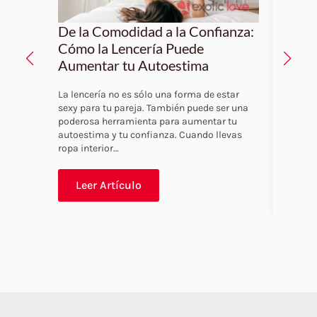
De la Comodidad a la Confianza:
Las 
Cómo la Lencería Puede
Muje
Aumentar tu Autoestima
La len
del ar
La lencería no es sólo una forma de estar
sino t
sexy para tu pareja. También puede ser una
tu pro
poderosa herramienta para aumentar tu
autoestima y tu confianza. Cuando llevas
ropa interior…
Leer Artículo
Le