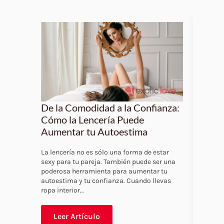
De la Comodidad a la Confianza:
Las 
Cómo la Lencería Puede
Muje
Aumentar tu Autoestima
La len
del ar
La lencería no es sólo una forma de estar
sino t
sexy para tu pareja. También puede ser una
tu pro
poderosa herramienta para aumentar tu
autoestima y tu confianza. Cuando llevas
ropa interior…
Leer Artículo
Le